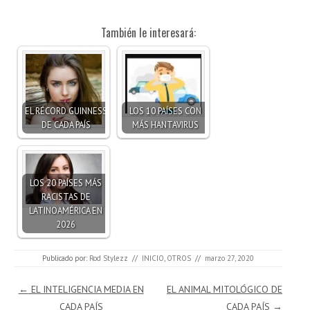
También le interesará:
EL RÉCORD GUINNESS
LOS 10 PAÍSES CON
DE CADA PAÍS
MÁS HANTAVIRUS
LOS 20 PAÍSES MÁS
RACISTAS DE
LATINOAMÉRICA EN
2026
Publicado por:
Rod Stylezz
//
INICIO
,
OTROS
//
marzo 27, 2020
Navegación de entradas
←
EL INTELIGENCIA MEDIA EN
EL ANIMAL MITOLÓGICO DE
CADA PAÍS
CADA PAÍS
→