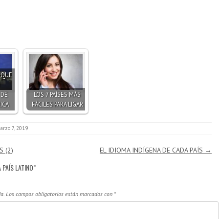
S QUE
 DE
LOS 7 PAÍSES MÁS
ICA
FÁCILES PARA LIGAR
arzo 7, 2019
 (2)
EL IDIOMA INDÍGENA DE CADA PAÍS
→
 PAÍS LATINO
”
a.
Los campos obligatorios están marcados con
*