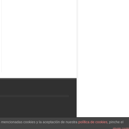
as mencionadas cookies y la aceptación de nuestra
política de cookies
, pinche el
Tema Leaf
funciona con
WordPress
plugin cook