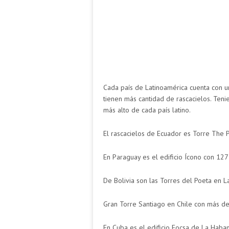
Cada país de Latinoamérica cuenta con un
tienen más cantidad de rascacielos. Teni
más alto de cada país latino.
El rascacielos de Ecuador es Torre The 
En Paraguay es el edificio Ícono con 127
De Bolivia son las Torres del Poeta en L
Gran Torre Santiago en Chile con más de
En Cuba es el edificio Focsa de La Haban