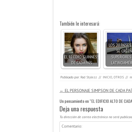
También le interesará:
LOS 20 PAÍSE
SE CREEN
EL RÉCORD GUINNESS
SUPERIORES
DE CADA PAÍS
LATINOAMÉR
Publicado por:
Rod Stylezz
//
INICIO
,
OTROS
//
m
Navegación de entradas
←
EL PERSONAJE SIMPSON DE CADA PAÍS
Un pensamiento en “
EL EDIFICIO ALTO DE CADA
Deja una respuesta
Tu dirección de correo electrónico no será publicad