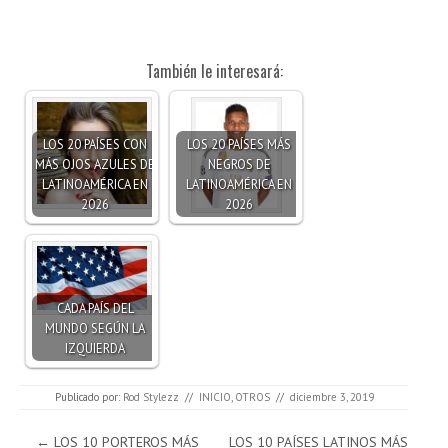
También le interesará:
LOS 20 PAÍSES CON
LOS 20 PAÍSES MÁS
MÁS OJOS AZULES DE
NEGROS DE
LATINOAMÉRICA EN
LATINOAMÉRICA EN
2026
2026
CADA PAÍS DEL
MUNDO SEGÚN LA
IZQUIERDA
Publicado por:
Rod Stylezz
//
INICIO
,
OTROS
//
diciembre 3, 2019
Navegación de entradas
←
LOS 10 PORTEROS MÁS
LOS 10 PAÍSES LATINOS MÁS