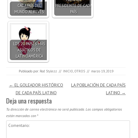
CADA PAÍS DEL
PRESIDENTE DE CADA
MUNDO AL REVÉS
PAÍS
LOS 20 PAÍSES MÁS
ASIÁTICOS DE
LATINOAMÉRICA
Publicado por:
Rod Stylezz
//
INICIO
,
OTROS
//
marzo 19, 2019
Navegación de entradas
←
EL GOLEADOR HISTÓRICO
LA POBLACIÓN DE CADA PAÍS
DE CADA PAÍS LATINO
LATINO
→
Deja una respuesta
Tu dirección de correo electrónico no será publicada.
Los campos obligatorios
están marcados con
*