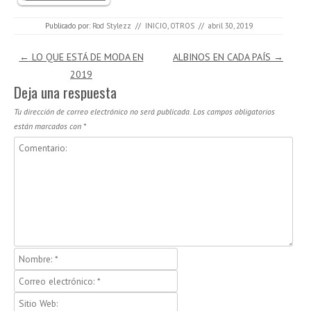
Publicado por:
Rod Stylezz
//
INICIO
,
OTROS
//
abril 30, 2019
Navegación de entradas
←
LO QUE ESTÁ DE MODA EN
ALBINOS EN CADA PAÍS
→
2019
Deja una respuesta
Tu dirección de correo electrónico no será publicada.
Los campos obligatorios
están marcados con
*