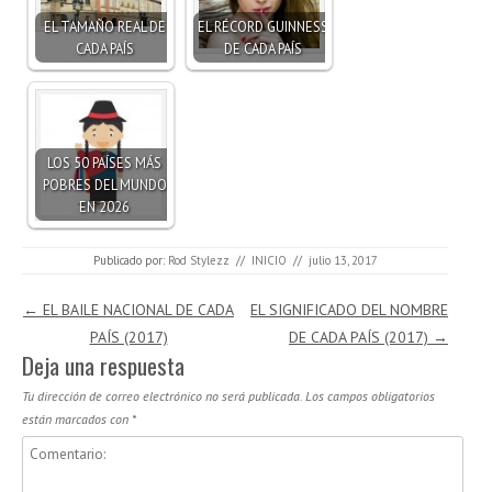
EL TAMAÑO REAL DE
EL RÉCORD GUINNESS
CADA PAÍS
DE CADA PAÍS
LOS 50 PAÍSES MÁS
POBRES DEL MUNDO
EN 2026
Publicado por:
Rod Stylezz
//
INICIO
//
julio 13, 2017
Navegación de entradas
←
EL BAILE NACIONAL DE CADA
EL SIGNIFICADO DEL NOMBRE
PAÍS (2017)
DE CADA PAÍS (2017)
→
Deja una respuesta
Tu dirección de correo electrónico no será publicada.
Los campos obligatorios
están marcados con
*