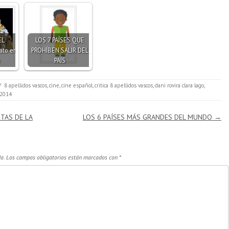
EL
LOS 7 PAÍSES QUE
ato en
PROHÍBEN SALIR DEL
PAÍS
/
8 apellidos vascos
,
cine
,
cine español
,
critica 8 apellidos vascos
,
dani rovira clara lago
,
 2014
TAS DE LA
LOS 6 PAÍSES MÁS GRANDES DEL MUNDO
→
a.
Los campos obligatorios están marcados con
*