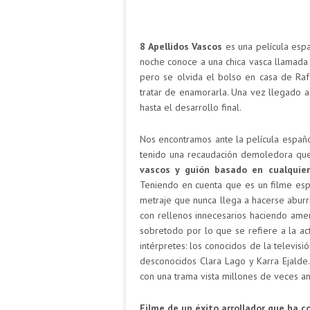
8 Apellidos Vascos
es una película espa
noche conoce a una chica vasca llamad
pero se olvida el bolso en casa de Raf
tratar de enamorarla. Una vez llegado a
hasta el desarrollo final.
Nos encontramos ante la película españo
tenido una recaudación demoledora que
vascos y guión basado en cualquier
Teniendo en cuenta que es un filme esp
metraje que nunca llega a hacerse abur
con rellenos innecesarios haciendo amen
sobretodo por lo que se refiere a la act
intérpretes: los conocidos de la televis
desconocidos Clara Lago y Karra Ejalde.
con una trama vista millones de veces an
Filme de un éxito arrollador que ha 