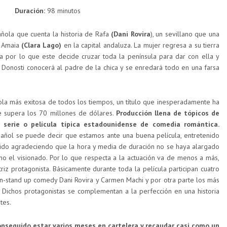
Duración:
98 minutos
ñola que cuenta la historia de Rafa
(Dani Rovira
), un sevillano que una
a Amaia
(Clara Lago)
en la capital andaluza. La mujer regresa a su tierra
a por lo que este decide cruzar toda la península para dar con ella y
 Donosti conocerá al padre de la chica y se enredará todo en una farsa
la más exitosa de todos los tiempos, un título que inesperadamente ha
 supera los 70 millones de dólares.
Producción llena de tópicos de
 serie o película típica estadounidense de comedia romántica.
añol se puede decir que estamos ante una buena película, entretenido
rido agradeciendo que la hora y media de duración no se haya alargado
o el visionado. Por lo que respecta a la actuación va de menos a más,
riz protagonista. Básicamente durante toda la película participan cuatro
ión-stand up comedy Dani Rovira y Carmen Machi y por otra parte los más
 Dichos protagonistas se complementan a la perfección en una historia
tes.
conseguido estar varios meses en cartelera y recaudar casi como un