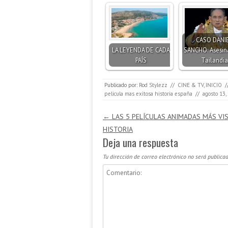
CASO DANI
LA LEYENDA DE CADA
SANCHO: Asesin
PAÍS
Tailandia
Publicado por:
Rod Stylezz
//
CINE & TV
,
INICIO
/
pelicula mas exitosa historia españa
//
agosto 13,
Navegación de entradas
←
LAS 5 PELÍCULAS ANIMADAS MÁS VIS
HISTORIA
Deja una respuesta
Tu dirección de correo electrónico no será publicad