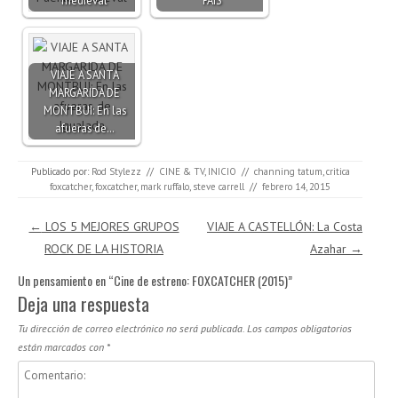
medieval
PAÍS
VIAJE A SANTA
MARGARIDA DE
MONTBUI: En las
afueras de…
Publicado por:
Rod Stylezz
//
CINE & TV
,
INICIO
//
channing tatum
,
critica
foxcatcher
,
foxcatcher
,
mark ruffalo
,
steve carrell
//
febrero 14, 2015
Navegación de entradas
←
LOS 5 MEJORES GRUPOS
VIAJE A CASTELLÓN: La Costa
ROCK DE LA HISTORIA
Azahar
→
Un pensamiento en “
Cine de estreno: FOXCATCHER (2015)
”
Deja una respuesta
Tu dirección de correo electrónico no será publicada.
Los campos obligatorios
están marcados con
*