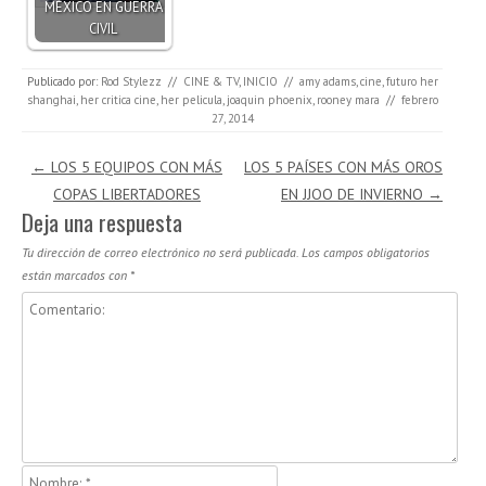
MÉXICO EN GUERRA
CIVIL
Publicado por:
Rod Stylezz
//
CINE & TV
,
INICIO
//
amy adams
,
cine
,
futuro her
shanghai
,
her critica cine
,
her pelicula
,
joaquin phoenix
,
rooney mara
//
febrero
27, 2014
Navegación de entradas
←
LOS 5 EQUIPOS CON MÁS
LOS 5 PAÍSES CON MÁS OROS
COPAS LIBERTADORES
EN JJOO DE INVIERNO
→
Deja una respuesta
Tu dirección de correo electrónico no será publicada.
Los campos obligatorios
están marcados con
*