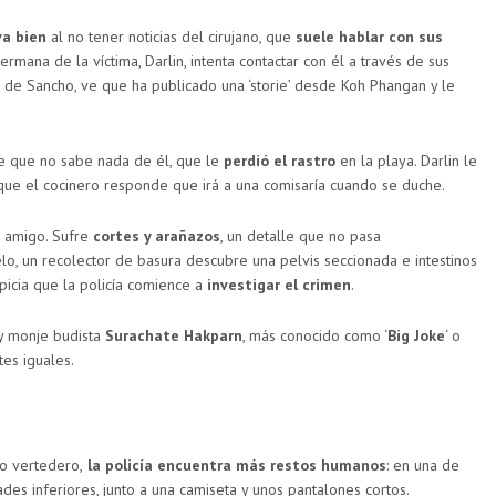
va bien
al no tener noticias del cirujano, que
suele hablar con sus
hermana de la víctima, Darlin, intenta contactar con él a través de sus
il de Sancho, ve que ha publicado una ‘storie’ desde Koh Phangan y le
ice que no sabe nada de él, que le
perdió el rastro
en la playa. Darlin le
 que el cocinero responde que irá a una comisaría cuando se duche.
 amigo. Sufre
cortes y arañazos
, un detalle que no pasa
lo, un recolector de basura descubre una pelvis seccionada e intestinos
icia que la policía comience a
investigar el crimen
.
’ y monje budista
Surachate Hakparn
, más conocido como ‘
Big Joke
‘ o
tes iguales.
o vertedero,
la policía encuentra más restos humanos
: en una de
des inferiores, junto a una camiseta y unos pantalones cortos.