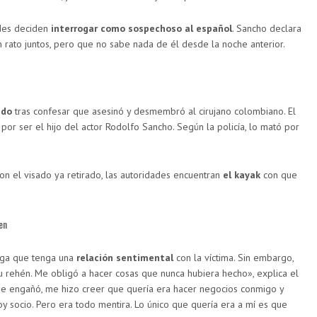
ades deciden
interrogar como sospechoso al español
. Sancho declara
 rato juntos, pero que no sabe nada de él desde la noche anterior.
ido
tras confesar que asesinó y desmembró al cirujano colombiano. El
por ser el hijo del actor Rodolfo Sancho. Según la policía, lo mató por
on el visado ya retirado, las autoridades encuentran
el kayak
con que
en
ega que tenga una
relación sentimental
con la víctima. Sin embargo,
 rehén. Me obligó a hacer cosas que nunca hubiera hecho», explica el
Me engañó, me hizo creer que quería era hacer negocios conmigo y
y socio. Pero era todo mentira. Lo único que quería era a mí es que