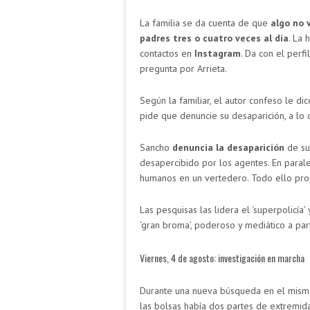
La familia se da cuenta de que
algo no 
padres tres o cuatro veces al día
. La 
contactos en
Instagram
. Da con el perf
pregunta por Arrieta.
Según la familiar, el autor confeso le d
pide que denuncie su desaparición, a lo
Sancho
denuncia la desaparición
de su
desapercibido por los agentes. En parale
humanos en un vertedero. Todo ello prop
Las pesquisas las lidera el ‘superpolicía
‘gran broma’, poderoso y mediático a par
Viernes, 4 de agosto: investigación en marcha
Durante una nueva búsqueda en el mism
las bolsas había dos partes de extremida