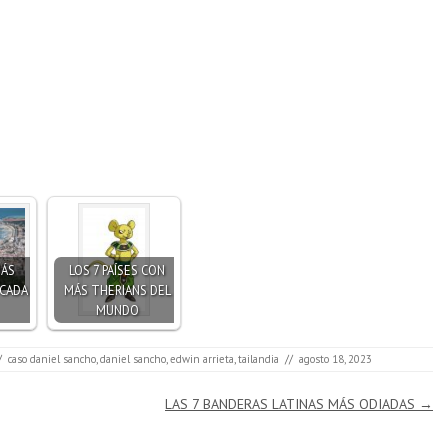
MÁS
LOS 7 PAÍSES CON
 CADA
MÁS THERIANS DEL
MUNDO
/
caso daniel sancho
,
daniel sancho
,
edwin arrieta
,
tailandia
//
agosto 18, 2023
LAS 7 BANDERAS LATINAS MÁS ODIADAS
→