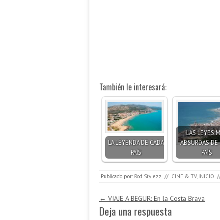
También le interesará:
LAS LEYES 
LA LEYENDA DE CADA
ABSURDAS DE
PAÍS
PAÍS
Publicado por:
Rod Stylezz
//
CINE & TV
,
INICIO
/
Navegación de entradas
←
VIAJE A BEGUR: En la Costa Brava
Deja una respuesta