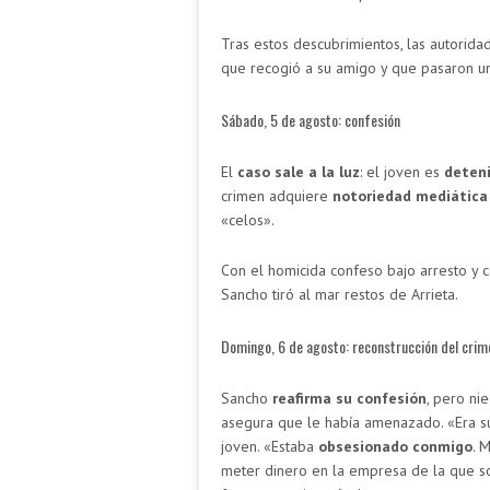
Tras estos descubrimientos, las autorid
que recogió a su amigo y que pasaron un
Sábado, 5 de agosto: confesión
El
caso sale a la luz
: el joven es
deten
crimen adquiere
notoriedad mediática
«celos».
Con el homicida confeso bajo arresto y c
Sancho tiró al mar restos de Arrieta.
Domingo, 6 de agosto: reconstrucción del crim
Sancho
reafirma su confesión
, pero ni
asegura que le había amenazado. «Era su
joven. «Estaba
obsesionado conmigo
. 
meter dinero en la empresa de la que so