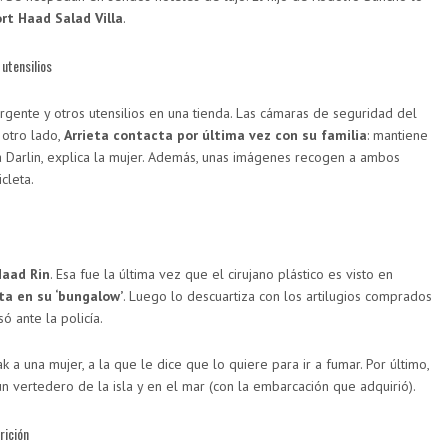
rt Haad Salad Villa
.
 utensilios
ergente y otros utensilios en una tienda. Las cámaras de seguridad del
 otro lado,
Arrieta contacta por última vez con su familia
: mantiene
 Darlin, explica la mujer. Además, unas imágenes recogen a ambos
cleta.
Haad Rin
. Esa fue la última vez que el cirujano plástico es visto en
a en su ‘bungalow’
. Luego lo descuartiza con los artilugios comprados
só ante la policía.
a una mujer, a la que le dice que lo quiere para ir a fumar. Por último,
un vertedero de la isla y en el mar (con la embarcación que adquirió).
rición