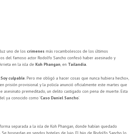
 luz uno de los
crímenes
más rocambolescos de los últimos
años del famoso actor Rodolfo Sancho confesó haber asesinado y
Arrieta en la isla de
Koh Phangan
, en
Tailandia
.
«
Soy culpable
. Pero me obligó a hacer cosas que nunca hubiera hecho»,
en prisión provisional y la policía anunció oficialmente este martes que
de asesinato premeditado, un delito castigado con pena de muerte. Esta
del ya conocido como ‘
Caso Daniel Sancho
‘.
 forma separada a la isla de Koh Phangan, donde habían quedado
. Se hospedan en sendos hoteles de lujo. El hijo de Rodolfo Sancho lo