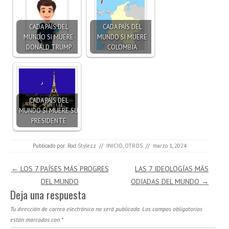
CADA PAÍS DEL
CADA PAÍS DEL
MUNDO SI MUERE
MUNDO SI MUERE
DONALD TRUMP
COLOMBIA
CADA PAÍS DEL
MUNDO SI MUERE SU
PRESIDENTE
Publicado por:
Rod Stylezz
//
INICIO
,
OTROS
//
marzo 1, 2024
Navegación de entradas
←
LOS 7 PAÍSES MÁS PROGRES
LAS 7 IDEOLOGÍAS MÁS
DEL MUNDO
ODIADAS DEL MUNDO
→
Deja una respuesta
Tu dirección de correo electrónico no será publicada.
Los campos obligatorios
están marcados con
*