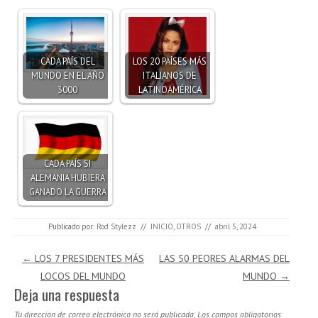
CADA PAÍS DEL
LOS 20 PAÍSES MÁS
MUNDO EN EL AÑO
ITALIANOS DE
3000
LATINOAMÉRICA
CADA PAÍS SI
ALEMANIA HUBIERA
GANADO LA GUERRA
Publicado por:
Rod Stylezz
//
INICIO
,
OTROS
//
abril 5, 2024
Navegación de entradas
←
LOS 7 PRESIDENTES MÁS
LAS 50 PEORES ALARMAS DEL
LOCOS DEL MUNDO
MUNDO
→
Deja una respuesta
Tu dirección de correo electrónico no será publicada.
Los campos obligatorios