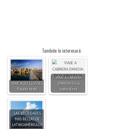
También le interesará:
VIAJE A CABRERA
VIAJE A LES LLOSSES:
D'ANOIA: En la
Pasado téxtil
naturaleza
LAS 10 CIUDADES
MÁS BELLAS DE
LATINOAMÉRICA EN