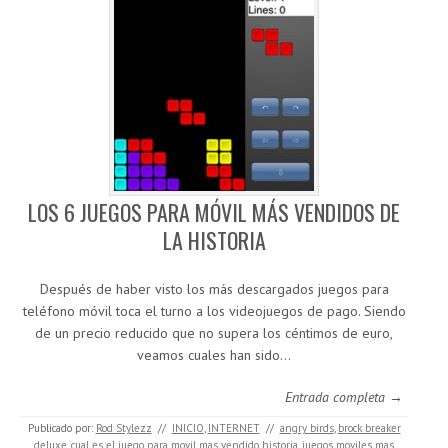
LOS 6 JUEGOS PARA MÓVIL MÁS VENDIDOS DE
LA HISTORIA
Después de haber visto los más descargados juegos para
teléfono móvil toca el turno a los videojuegos de pago. Siendo
de un precio reducido que no supera los céntimos de euro,
veamos cuales han sido…
Entrada completa →
Publicado por:
Rod Stylezz
//
INICIO
,
INTERNET
//
angry birds
,
brock breaker
deluxe
,
cual es el juego para movil mas vendido historia
,
juegos moviles mas