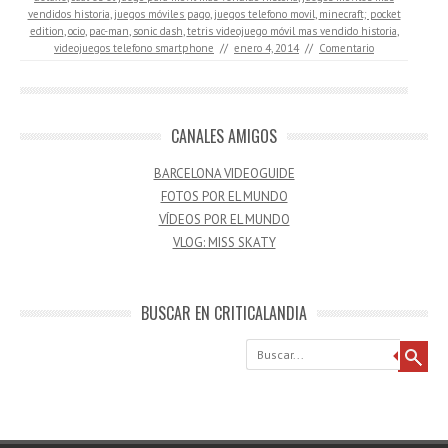
vendidos historia
,
juegos móviles pago
,
juegos telefono movil
,
minecraft; pocket
edition
,
ocio
,
pac-man
,
sonic dash
,
tetris videojuego móvil mas vendido historia
,
videojuegos telefono smartphone
//
enero 4, 2014
//
Comentario
CANALES AMIGOS
BARCELONA VIDEOGUIDE
FOTOS POR EL MUNDO
VÍDEOS POR EL MUNDO
VLOG: MISS SKATY
BUSCAR EN CRITICALANDIA
Buscar