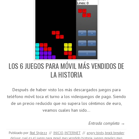
LOS 6 JUEGOS PARA MÓVIL MÁS VENDIDOS DE
LA HISTORIA
Después de haber visto los más descargados juegos para
teléfono móvil toca el turno a los videojuegos de pago. Siendo
de un precio reducido que no supera los céntimos de euro,
veamos cuales han sido…
Entrada completa →
Publicado por:
Rod Stylezz
//
INICIO
,
INTERNET
//
angry birds
,
brock breaker
deluxe
,
cual es el juego para movil mas vendido historia
,
juegos moviles mas