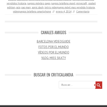
vendidos historia
,
juegos móviles pago
,
juegos telefono movil
,
minecraft; pocket
edition
,
ocio
,
pac-man
,
sonic dash
,
tetris videojuego móvil mas vendido historia
,
videojuegos telefono smartphone
//
enero 4, 2014
//
Comentario
CANALES AMIGOS
BARCELONA VIDEOGUIDE
FOTOS POR EL MUNDO
VÍDEOS POR EL MUNDO
VLOG: MISS SKATY
BUSCAR EN CRITICALANDIA
Buscar