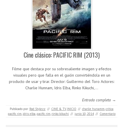
Cine clásico: PACIFIC RIM (2013)
Filme que destaca por su sobresaliente imagen y efectos
visuales pero que falla en el guión convirtiéndola en un
producto de usar y tirar. Director: Guillermo del Toro Actores:
Charlie Hunnam, Idris Elba, Rinko Kikuchi,…
Entrada completa →
Publicado por:
Rod Stylezz
//
CINE & TV
,
INICIO
//
charlie hunamm
,
critica
pacific rim
,
idris elba
,
pacific rim
,
rinko kikuchi
//
junio 10, 2014
//
Comentario