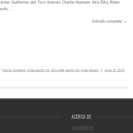
rector: Guillermo del Toro Actores: Charlie Hunnam, Idris Elba, Rinko
kuchi,…
Entrada completa →
/
charlie hunamm
,
critica pacific rim
,
idris elba
,
pacific rim
,
rinko kikuchi
//
junio 10, 2014
ACERCA DE
CONTRIBUYE