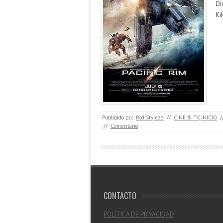
Di
Ki
Publicado por:
Rod Stylezz
//
CINE & TV
,
INICIO
/
//
Comentario
CONTACTO
POLÍTICA DE PRIVACIDAD