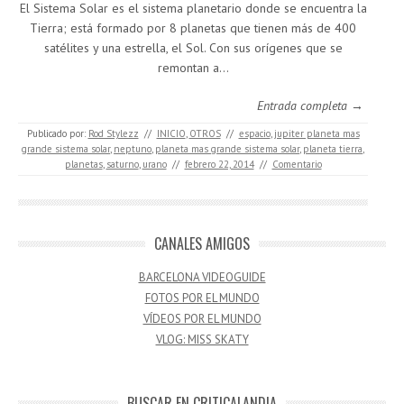
El Sistema Solar es el sistema planetario donde se encuentra la
Tierra; está formado por 8 planetas que tienen más de 400
satélites y una estrella, el Sol. Con sus orígenes que se
remontan a…
Entrada completa →
Publicado por:
Rod Stylezz
//
INICIO
,
OTROS
//
espacio
,
jupiter planeta mas
grande sistema solar
,
neptuno
,
planeta mas grande sistema solar
,
planeta tierra
,
planetas
,
saturno
,
urano
//
febrero 22, 2014
//
Comentario
CANALES AMIGOS
BARCELONA VIDEOGUIDE
FOTOS POR EL MUNDO
VÍDEOS POR EL MUNDO
VLOG: MISS SKATY
BUSCAR EN CRITICALANDIA