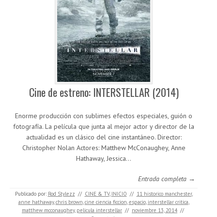
Cine de estreno: INTERSTELLAR (2014)
Enorme producción con sublimes efectos especiales, guión o
fotografía. La película que junta al mejor actor y director de la
actualidad es un clásico del cine instantáneo. Director:
Christopher Nolan Actores: Matthew McConaughey, Anne
Hathaway, Jessica…
Entrada completa →
Publicado por:
Rod Stylezz
//
CINE & TV
,
INICIO
//
11 historico manchester
,
anne hathaway
,
chris brown
,
cine ciencia ficcion
,
espacio
,
interstellar critica
,
matthew mcconaughey
,
pelicula interstellar
//
noviembre 13, 2014
//