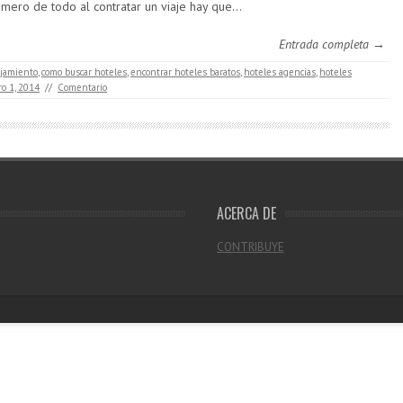
imero de todo al contratar un viaje hay que…
Entrada completa →
ojamiento
,
como buscar hoteles
,
encontrar hoteles baratos
,
hoteles agencias
,
hoteles
ro 1, 2014
//
Comentario
ACERCA DE
CONTRIBUYE