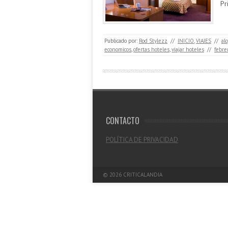
Pr
Publicado por:
Rod Stylezz
//
INICIO
,
VIAJES
//
al
economicos
,
ofertas hoteles
,
viajar hoteles
//
febre
CONTACTO
POLÍTICA DE PRIVACIDAD
© 2026
CRITICALANDIA