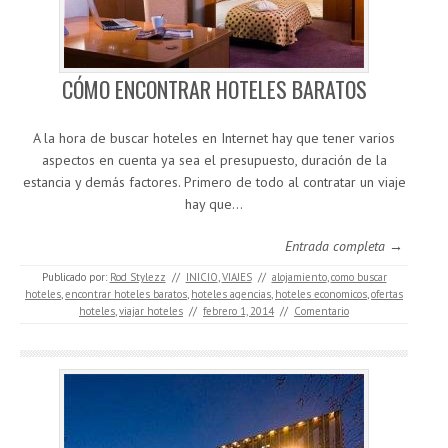
CÓMO ENCONTRAR HOTELES BARATOS
A la hora de buscar hoteles en Internet hay que tener varios
aspectos en cuenta ya sea el presupuesto, duración de la
estancia y demás factores. Primero de todo al contratar un viaje
hay que…
Entrada completa →
Publicado por:
Rod Stylezz
//
INICIO
,
VIAJES
//
alojamiento
,
como buscar
hoteles
,
encontrar hoteles baratos
,
hoteles agencias
,
hoteles economicos
,
ofertas
hoteles
,
viajar hoteles
//
febrero 1, 2014
//
Comentario