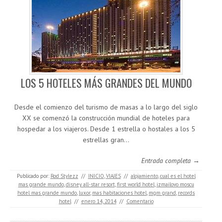
LOS 5 HOTELES MÁS GRANDES DEL MUNDO
Desde el comienzo del turismo de masas a lo largo del siglo
XX se comenzó la construcción mundial de hoteles para
hospedar a los viajeros. Desde 1 estrella o hostales a los 5
estrellas gran…
Entrada completa →
Publicado por:
Rod Stylezz
//
INICIO
,
VIAJES
//
alojamiento
,
cual es el hotel
mas grande mundo
,
disney all-star resort
,
first world hotel
,
izmailovo moscu
hotel mas grande mundo
,
luxor
,
mas habitaciones hotel
,
mgm grand
,
records
hotel
//
enero 14, 2014
//
Comentario