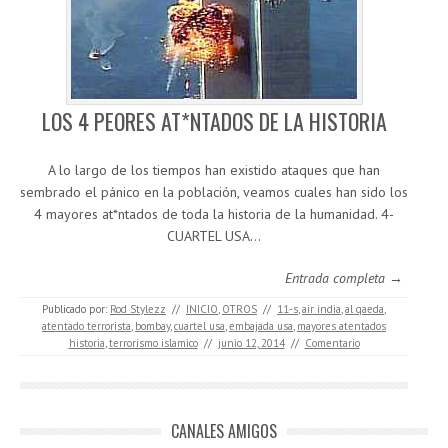
LOS 4 PEORES AT*NTADOS DE LA HISTORIA
A lo largo de los tiempos han existido ataques que han
sembrado el pánico en la población, veamos cuales han sido los
4 mayores at*ntados de toda la historia de la humanidad. 4-
CUARTEL USA…
Entrada completa →
Publicado por:
Rod Stylezz
//
INICIO
,
OTROS
//
11-s
,
air india
,
al qaeda
,
atentado terrorista
,
bombay
,
cuartel usa
,
embajada usa
,
mayores atentados
historia
,
terrorismo islamico
//
junio 12, 2014
//
Comentario
CANALES AMIGOS