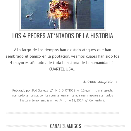
LOS 4 PEORES AT*NTADOS DE LA HISTORIA
A lo largo de los tiempos han existido ataques que han
sembrado el pánico en la población, veamos cuales han sido los
4 mayores at*ntados de toda la historia de la humanidad. 4-
CUARTEL USA…
Entrada completa →
Publicado por:
Rod Stylezz
//
INICIO
,
OTROS
//
11-s
,
air india
,
al qaeda
,
atentado terrorista
,
bombay
,
cuartel usa
,
embajada usa
,
mayores atentados
historia
,
terrorismo islamico
//
junio 12, 2014
//
Comentario
CANALES AMIGOS