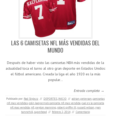
LAS 6 CAMISETAS NFL MÁS VENDIDAS DEL
MUNDO
Después de haber visto las camisetas NBA más vendidas de la
actualidad toca el turno al otro gran deporte en Estados Unidos:
el fútbol americano. Creada la liga el año 1920 es la más
popular…
Entrada completa →
Publicado por:
Rod Stylezz
//
DEPORTES
,
INICIO
//
adrian peterson
,
camisetas
nfl mas vendidas
,
colin kaepernick camiseta nfl mas vendida
,
cual es la camiseta
nfl mas vendida
,
nfl
,
peyton manning
,
robert griffin III
,
russell wilson
,
ryan
tannehill
,
superbowl
//
febrero 2, 2014
//
Comentario