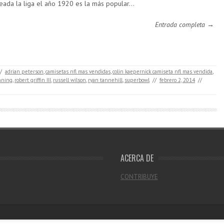
eada la liga el año 1920 es la más popular…
Entrada completa →
/
adrian peterson
,
camisetas nfl mas vendidas
,
colin kaepernick camiseta nfl mas vendida
,
nning
,
robert griffin III
,
russell wilson
,
ryan tannehill
,
superbowl
//
febrero 2, 2014
//
ACERCA DE
CONTRIBUYE