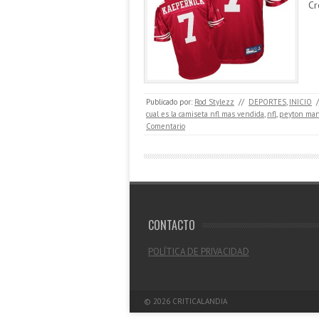
Cr
Publicado por:
Rod Stylezz
//
DEPORTES
,
INICIO
/
cual es la camiseta nfl mas vendida
,
nfl
,
peyton ma
Comentario
CONTACTO
POLÍTICA DE PRIVACIDAD
© 2026
CRITICALANDIA