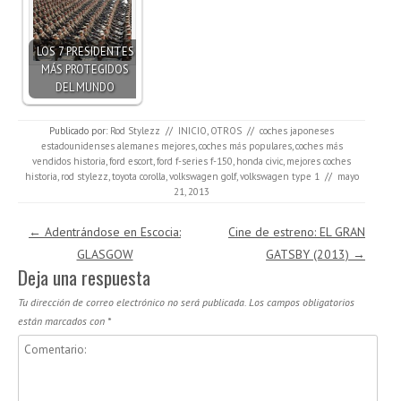
LOS 7 PRESIDENTES
MÁS PROTEGIDOS
DEL MUNDO
Publicado por:
Rod Stylezz
//
INICIO
,
OTROS
//
coches japoneses
estadounidenses alemanes mejores
,
coches más populares
,
coches más
vendidos historia
,
ford escort
,
ford f-series f-150
,
honda civic
,
mejores coches
historia
,
rod stylezz
,
toyota corolla
,
volkswagen golf
,
volkswagen type 1
//
mayo
21, 2013
Navegación de entradas
←
Adentrándose en Escocia:
Cine de estreno: EL GRAN
GLASGOW
GATSBY (2013)
→
Deja una respuesta
Tu dirección de correo electrónico no será publicada.
Los campos obligatorios
están marcados con
*