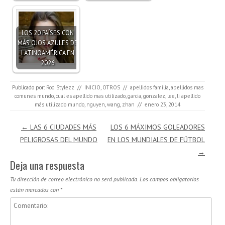
LOS 20 PAÍSES CON
MÁS OJOS AZULES DE
LATINOAMÉRICA EN
2026
Publicado por:
Rod Stylezz
//
INICIO
,
OTROS
//
apellidos familia
,
apellidos mas
comunes mundo
,
cual es apellido mas utilizado
,
garcia
,
gonzalez
,
lee
,
li apellido
más utilizado mundo
,
nguyen
,
wang
,
zhan
//
enero 23, 2014
Navegación de entradas
←
LAS 6 CIUDADES MÁS
LOS 6 MÁXIMOS GOLEADORES
PELIGROSAS DEL MUNDO
EN LOS MUNDIALES DE FÚTBOL
→
Deja una respuesta
Tu dirección de correo electrónico no será publicada.
Los campos obligatorios
están marcados con
*