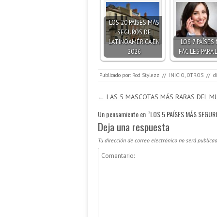
LOS 20 PAÍSES MÁS
SEGUROS DE
LATINOAMÉRICA EN
LOS 7 PAÍSES
2026
FÁCILES PARA 
Publicado por:
Rod Stylezz
//
INICIO
,
OTROS
//
d
Navegación de entradas
←
LAS 5 MASCOTAS MÁS RARAS DEL 
Un pensamiento en “
LOS 5 PAÍSES MÁS SEGUR
Deja una respuesta
Tu dirección de correo electrónico no será publicad