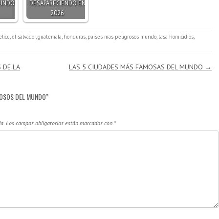
MUNDO
DESAPARECIENDO EN
2026
elice
,
el salvador
,
guatemala
,
honduras
,
paises mas peligrosos mundo
,
tasa homicidios
,
 DE LA
LAS 5 CIUDADES MÁS FAMOSAS DEL MUNDO
→
ROSOS DEL MUNDO
”
a.
Los campos obligatorios están marcados con
*