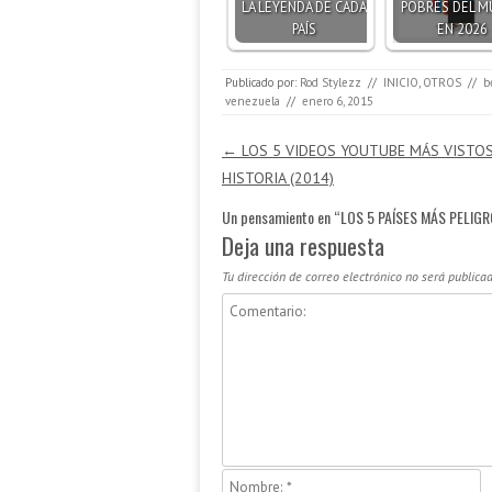
LA LEYENDA DE CADA
POBRES DEL 
PAÍS
EN 2026
Publicado por:
Rod Stylezz
//
INICIO
,
OTROS
//
b
venezuela
//
enero 6, 2015
Navegación de entradas
←
LOS 5 VIDEOS YOUTUBE MÁS VISTOS
HISTORIA (2014)
Un pensamiento en “
LOS 5 PAÍSES MÁS PELIG
Deja una respuesta
Tu dirección de correo electrónico no será publicad