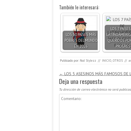
También le interesará:
LOS 7 PAÍSES
LOS 50 PAÍSES MÁS
LATINOAMÉRIC
POBRES DEL MUNDO
QUERIDOS POR
EN 2026
PROGRES
Publicado por:
Rod Stylezz
//
INICIO
,
OTROS
//
a
Navegación de entradas
←
LOS 5 ASESINOS MÁS FAMOSOS DE L
Deja una respuesta
Tu dirección de correo electrónico no será publicad