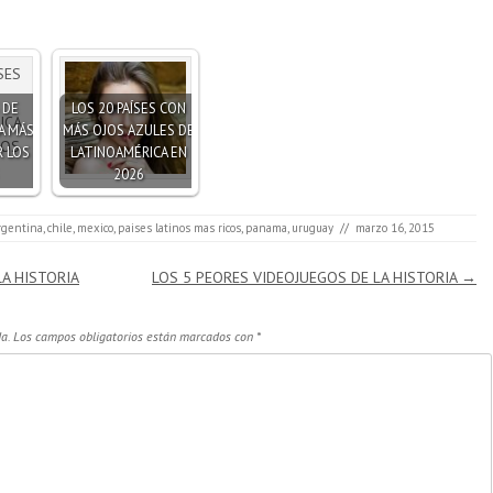
 DE
LOS 20 PAÍSES CON
A MÁS
MÁS OJOS AZULES DE
 LOS
LATINOAMÉRICA EN
2026
rgentina
,
chile
,
mexico
,
paises latinos mas ricos
,
panama
,
uruguay
//
marzo 16, 2015
A HISTORIA
LOS 5 PEORES VIDEOJUEGOS DE LA HISTORIA
→
a.
Los campos obligatorios están marcados con
*