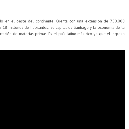
do en el oeste del continente. Cuenta con una extensión de 750.000
 18 millones de habitantes; su capital es Santiago y la economía de la
tación de materias primas. Es el país latino más rico ya que el ingreso