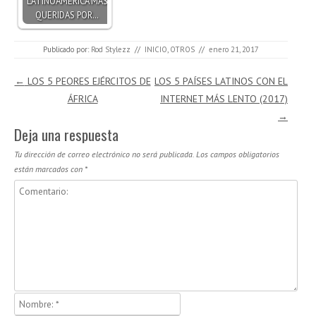
LATINOAMÉRICA MÁS
QUERIDAS POR…
Publicado por:
Rod Stylezz
//
INICIO
,
OTROS
//
enero 21, 2017
Navegación de entradas
←
LOS 5 PEORES EJÉRCITOS DE
LOS 5 PAÍSES LATINOS CON EL
ÁFRICA
INTERNET MÁS LENTO (2017)
→
Deja una respuesta
Tu dirección de correo electrónico no será publicada.
Los campos obligatorios
están marcados con
*