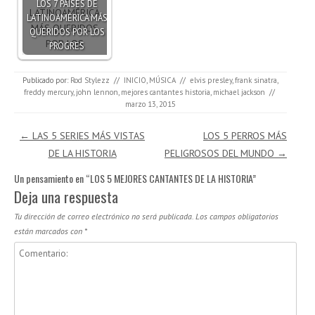
LOS 7 PAÍSES DE
LATINOAMÉRICA MÁS
QUERIDOS POR LOS
PROGRES
Publicado por:
Rod Stylezz
//
INICIO
,
MÚSICA
//
elvis presley
,
frank sinatra
,
freddy mercury
,
john lennon
,
mejores cantantes historia
,
michael jackson
//
marzo 13, 2015
Navegación de entradas
←
LAS 5 SERIES MÁS VISTAS
LOS 5 PERROS MÁS
DE LA HISTORIA
PELIGROSOS DEL MUNDO
→
Un pensamiento en “
LOS 5 MEJORES CANTANTES DE LA HISTORIA
”
Deja una respuesta
Tu dirección de correo electrónico no será publicada.
Los campos obligatorios
están marcados con
*