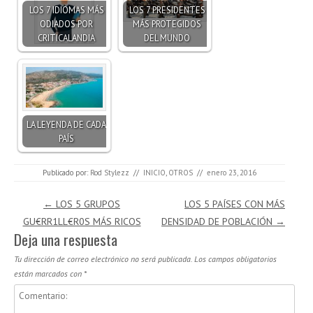
LOS 7 IDIOMAS MÁS
LOS 7 PRESIDENTES
ODIADOS POR
MÁS PROTEGIDOS
CRITICALANDIA
DEL MUNDO
LA LEYENDA DE CADA
PAÍS
Publicado por:
Rod Stylezz
//
INICIO
,
OTROS
//
enero 23, 2016
Navegación de entradas
←
LOS 5 GRUPOS
LOS 5 PAÍSES CON MÁS
GU€RR1LL€R0S MÁS RICOS
DENSIDAD DE POBLACIÓN
→
Deja una respuesta
Tu dirección de correo electrónico no será publicada.
Los campos obligatorios
están marcados con
*