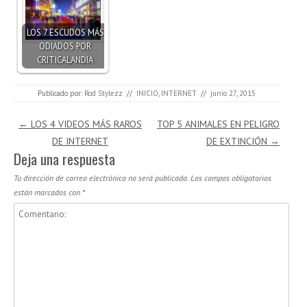
LOS 7 ESCUDOS MÁS
ODIADOS POR
CRITICALANDIA
Publicado por:
Rod Stylezz
//
INICIO
,
INTERNET
//
junio 27, 2015
Navegación de entradas
←
LOS 4 VIDEOS MÁS RAROS
TOP 5 ANIMALES EN PELIGRO
DE INTERNET
DE EXTINCIÓN
→
Deja una respuesta
Tu dirección de correo electrónico no será publicada.
Los campos obligatorios
están marcados con
*