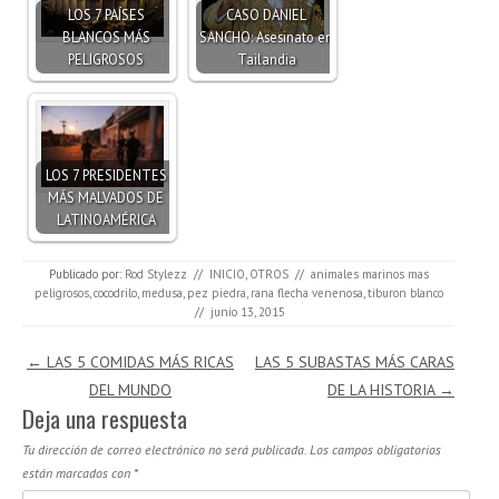
LOS 7 PAÍSES
CASO DANIEL
BLANCOS MÁS
SANCHO: Asesinato en
PELIGROSOS
Tailandia
LOS 7 PRESIDENTES
MÁS MALVADOS DE
LATINOAMÉRICA
Publicado por:
Rod Stylezz
//
INICIO
,
OTROS
//
animales marinos mas
peligrosos
,
cocodrilo
,
medusa
,
pez piedra
,
rana flecha venenosa
,
tiburon blanco
//
junio 13, 2015
Navegación de entradas
←
LAS 5 COMIDAS MÁS RICAS
LAS 5 SUBASTAS MÁS CARAS
DEL MUNDO
DE LA HISTORIA
→
Deja una respuesta
Tu dirección de correo electrónico no será publicada.
Los campos obligatorios
están marcados con
*