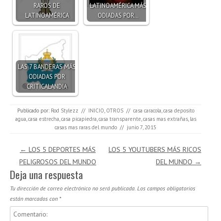
RAROS DE
LATINOAMÉRICA MÁS
LATINOAMÉRICA
ODIADAS POR…
LAS 7 BANDERAS MÁS
ODIADAS POR
CRITICALANDIA
Publicado por:
Rod Stylezz
//
INICIO
,
OTROS
//
casa caracola
,
casa deposito
agua
,
casa estrecha
,
casa picapiedra
,
casa transparente
,
casas mas extrañas
,
las
casas mas raras del mundo
//
junio 7, 2015
Navegación de entradas
←
LOS 5 DEPORTES MÁS
LOS 5 YOUTUBERS MÁS RICOS
PELIGROSOS DEL MUNDO
DEL MUNDO
→
Deja una respuesta
Tu dirección de correo electrónico no será publicada.
Los campos obligatorios
están marcados con
*