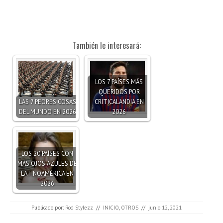
También le interesará:
LOS 7 PAÍSES MÁS
QUERIDOS POR
LAS 7 PEORES COSAS
CRITICALANDIA EN
DEL MUNDO EN 2026
2026
LOS 20 PAÍSES CON
MÁS OJOS AZULES DE
LATINOAMÉRICA EN
2026
Publicado por:
Rod Stylezz
//
INICIO
,
OTROS
//
junio 12, 2021