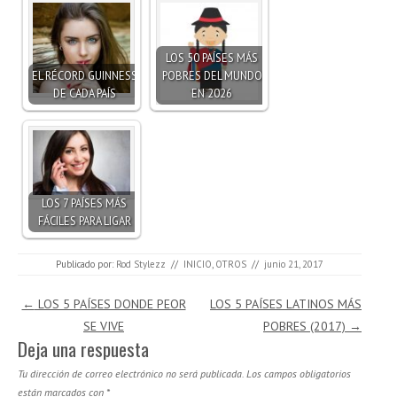
LOS 50 PAÍSES MÁS
EL RÉCORD GUINNESS
POBRES DEL MUNDO
DE CADA PAÍS
EN 2026
LOS 7 PAÍSES MÁS
FÁCILES PARA LIGAR
Publicado por:
Rod Stylezz
//
INICIO
,
OTROS
//
junio 21, 2017
Navegación de entradas
←
LOS 5 PAÍSES DONDE PEOR
LOS 5 PAÍSES LATINOS MÁS
SE VIVE
POBRES (2017)
→
Deja una respuesta
Tu dirección de correo electrónico no será publicada.
Los campos obligatorios
están marcados con
*