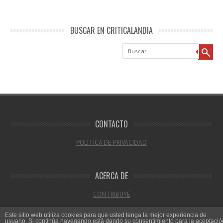
BUSCAR EN CRITICALANDIA
Buscar
CONTACTO
POLÍTICA DE PRIVACIDAD
ACERCA DE
CONTRIBUYE
Este sitio web utiliza cookies para que usted tenga la mejor experiencia de
usuario. Si continúa navegando está dando su consentimiento para la aceptació