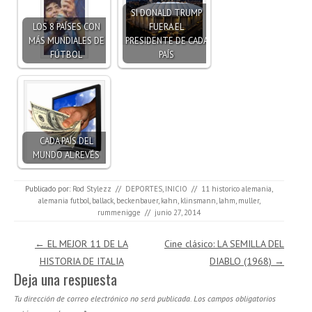
SI DONALD TRUMP
LOS 8 PAÍSES CON
FUERA EL
MÁS MUNDIALES DE
PRESIDENTE DE CADA
FÚTBOL
PAÍS
CADA PAÍS DEL
MUNDO AL REVÉS
Publicado por:
Rod Stylezz
//
DEPORTES
,
INICIO
//
11 historico alemania
,
alemania futbol
,
ballack
,
beckenbauer
,
kahn
,
klinsmann
,
lahm
,
muller
,
rummenigge
//
junio 27, 2014
Navegación de entradas
←
EL MEJOR 11 DE LA
Cine clásico: LA SEMILLA DEL
HISTORIA DE ITALIA
DIABLO (1968)
→
Deja una respuesta
Tu dirección de correo electrónico no será publicada.
Los campos obligatorios