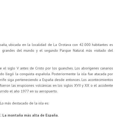
aña, ubicada en la localidad de La Orotava con 42.000 habitantes es
s grandes del mundo y el segundo Parque Natural más visitado del
e el siglo V antes de Cristo por los guanches. Los aborígenes canarios
ndo llegó la conquista española. Posteriormente la isla fue atacada por
erife siga perteneciendo a España desde entonces. Los acontecimientos
ueron las erupciones volcánicas en los siglos XVII y XX o el accidente
urrido el año 1977 en su aeropuerto.
Lo más destacado de la isla es:
: La montaña más alta de España.