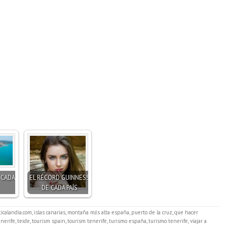
 CADA
EL RÉCORD GUINNESS
DE CADA PAÍS
iticalandia.com
,
islas canarias
,
montaña más alta españa
,
puerto de la cruz
,
que hacer
enerife
,
teide
,
tourism spain
,
tourism tenerife
,
turismo españa
,
turismo tenerife
,
viajar a