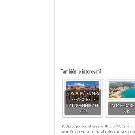
También le interesará:
LOS 20 PAÍSES MÁS
ESPAÑOLES DE
LATINOAMÉRICA EN
LA LEYENDA DE
2026
PAÍS
Publicado por:
Rod Stylezz
//
INICIO
,
VIAJES
//
cr
tenerife
,
que ver tenerife
,
rod stylezz
,
santa cruz t