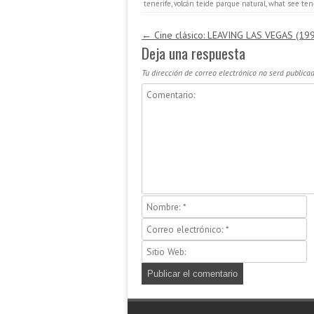
tenerife
,
volcán teide parque natural
,
what see ten
Navegación de entradas
←
Cine clásico: LEAVING LAS VEGAS (19
Deja una respuesta
Tu dirección de correo electrónico no será publicad