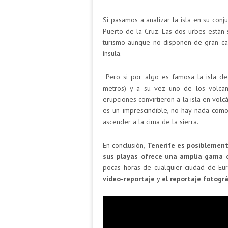
Si pasamos a analizar la isla en su co
Puerto de la Cruz. Las dos urbes están s
turismo aunque no disponen de gran can
ínsula.
Pero si por algo es famosa la isla d
metros) y a su vez uno de los volcan
erupciones convirtieron a la isla en volcá
es un imprescindible, no hay nada como 
ascender a la cima de la sierra.
En conclusión,
Tenerife es posiblement
sus playas ofrece una amplia gama 
pocas horas de cualquier ciudad de Eu
video-reportaje
y
el reportaje fotográ