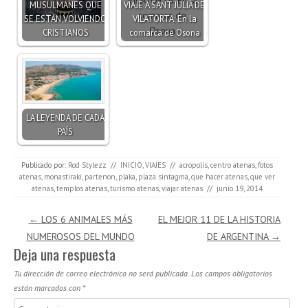
MUSULMANES QUE
VIAJE A SANT JULIÀ DE
SE ESTÁN VOLVIENDO
VILATORTA: En la
CRISTIANOS
comarca de Osona
LA LEYENDA DE CADA
PAÍS
Publicado por:
Rod Stylezz
//
INICIO
,
VIAJES
//
acropolis
,
centro atenas
,
fotos
atenas
,
monastiraki
,
partenon
,
plaka
,
plaza sintagma
,
que hacer atenas
,
que ver
atenas
,
templos atenas
,
turismo atenas
,
viajar atenas
//
junio 19, 2014
Navegación de entradas
←
LOS 6 ANIMALES MÁS
EL MEJOR 11 DE LA HISTORIA
NUMEROSOS DEL MUNDO
DE ARGENTINA
→
Deja una respuesta
Tu dirección de correo electrónico no será publicada.
Los campos obligatorios
están marcados con
*