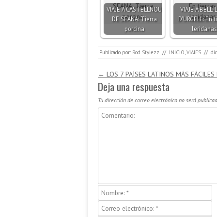
VIAJE A CASTELLNOU
VIAJE A BELL-
DE SEANA: Tierra
D'URGELL: En ti
porcina
leridanas
Publicado por:
Rod Stylezz
//
INICIO
,
VIAJES
//
di
Navegación de entradas
←
LOS 7 PAÍSES LATINOS MÁS FÁCILES 
Deja una respuesta
Tu dirección de correo electrónico no será publicad