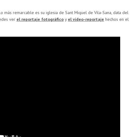
 lo más remarcable es su iglesia de Sant Miquel de Vila-Sana, data del
uedes ver
el reportaje fotográfico
y
el video-reportaje
hechos en el