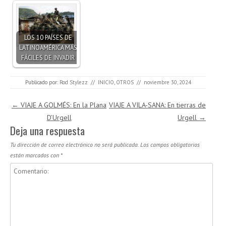
LOS 10 PAÍSES DE
LATINOAMÉRICA MÁS
FÁCILES DE INVADIR
Publicado por:
Rod Stylezz
//
INICIO
,
OTROS
//
noviembre 30, 2024
Navegación de entradas
←
VIAJE A GOLMÉS: En la Plana
VIAJE A VILA-SANA: En tierras de
D’Urgell
Urgell
→
Deja una respuesta
Tu dirección de correo electrónico no será publicada.
Los campos obligatorios
están marcados con
*