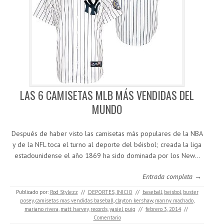
LAS 6 CAMISETAS MLB MÁS VENDIDAS DEL
MUNDO
Después de haber visto las camisetas más populares de la NBA
y de la NFL toca el turno al deporte del béisbol; creada la liga
estadounidense el año 1869 ha sido dominada por los New…
Entrada completa →
Publicado por:
Rod Stylezz
//
DEPORTES
,
INICIO
//
baseball
,
beisbol
,
buster
posey
,
camisetas mas vendidas baseball
,
clayton kershaw
,
manny machado
,
mariano rivera
,
matt harvey
,
records
,
yasiel puig
//
febrero 3, 2014
//
Comentario