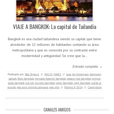
VIAJE A BANGKOK: La capital de Tailandia
Bangkok es una ciudad tailandesa siendo su capital que tiene
alrededor de 12 millones de habitantes contando su área
metropolitana y que es conocida por su contraste entre
modernidad y antigüedad. Se cree que la…
Entrada completa →
Publicado por:
Rod Stylezz
//
INICIO
,
VIAJES
//
casa jim thompson
,
damnoen
saduak
,
fotos bangkok
,
mercado flotante bangkok
,
palacio real bangkok
,
templo
buda bangkok
,
tuk tuk
,
turismo bangkok
,
viajar bangkok
,
viaje bangkok
,
vuelta al
mundo
,
wat arun templo campana
,
wat pho
//
febrero 8, 2014
//
Comentario
CANALES AMIGOS