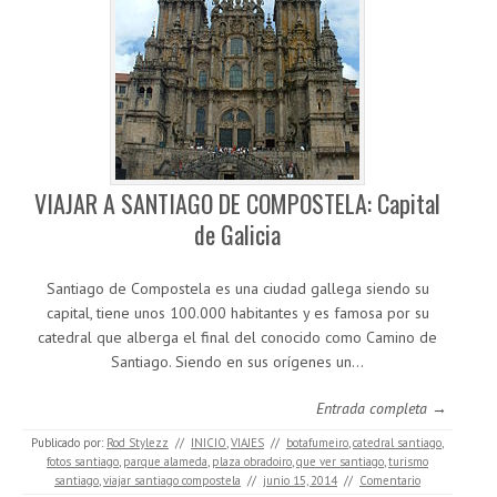
VIAJAR A SANTIAGO DE COMPOSTELA: Capital
de Galicia
Santiago de Compostela es una ciudad gallega siendo su
capital, tiene unos 100.000 habitantes y es famosa por su
catedral que alberga el final del conocido como Camino de
Santiago. Siendo en sus orígenes un…
Entrada completa →
Publicado por:
Rod Stylezz
//
INICIO
,
VIAJES
//
botafumeiro
,
catedral santiago
,
fotos santiago
,
parque alameda
,
plaza obradoiro
,
que ver santiago
,
turismo
santiago
,
viajar santiago compostela
//
junio 15, 2014
//
Comentario