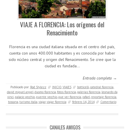
VIAJE A FLORENCIA: Los orígenes del
Renacimiento
Florencia es una ciudad italiana situada en el centro del país,
cuenta con unos 400.000 habitantes y es conocida por haber
sido núcleo central y origen del Renacimiento. Se cree que la
ciudad es fundada…
Entrada completa →
Publicado por:
Rod Stylezz
//
INICIO
,
VIAJES
//
botticelli
,
catedral florencia
,
david miguel angel
,
duomo florencia
,
fotos florencia
,
galerias florencia
,
leonardo da
vinci
,
palacio vecchio
,
puente vecchio
,
que ver florencia
,
rafael
,
reportaje florencia
,
toscana
,
turismo italia
,
viajar
,
viajar florencia
//
febrero 14, 2014
//
Comentario
CANALES AMIGOS