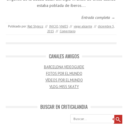
estaba poblada de íberos.…
Entrada completa →
Publicado por:
Rod Stylezz
//
INICIO
,
VIAJES
//
viajar alicante
//
diciembre 5,
2015
//
Comentario
CANALES AMIGOS
BARCELONA VIDEOGUIDE
FOTOS POR EL MUNDO
VÍDEOS POR EL MUNDO
VLOG: MISS SKATY
BUSCAR EN CRITICALANDIA
Buscar