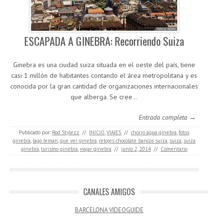
ESCAPADA A GINEBRA: Recorriendo Suiza
Ginebra es una ciudad suiza situada en el oeste del país, tiene
casi 1 millón de habitantes contando el área metropolitana y es
conocida por la gran cantidad de organizaciones internacionales
que alberga. Se cree…
Entrada completa →
Publicado por:
Rod Stylezz
//
INICIO
,
VIAJES
//
chorro agua ginebra
,
fotos
ginebra
,
lago leman
,
que ver ginebra
,
relojes chocolate bancos suiza
,
suiza
,
suiza
ginebra
,
turismo ginebra
,
viajar ginebra
//
junio 2, 2014
//
Comentario
CANALES AMIGOS
BARCELONA VIDEOGUIDE