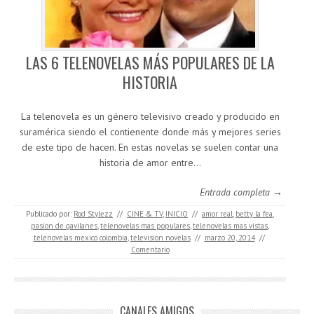
LAS 6 TELENOVELAS MÁS POPULARES DE LA
HISTORIA
La telenovela es un género televisivo creado y producido en
suramérica siendo el contienente donde más y mejores series
de este tipo de hacen. En estas novelas se suelen contar una
historia de amor entre…
Entrada completa →
Publicado por:
Rod Stylezz
//
CINE & TV
,
INICIO
//
amor real
,
betty la fea
,
pasion de gavilanes
,
telenovelas mas populares
,
telenovelas mas vistas
,
telenovelas mexico colombia
,
television novelas
//
marzo 20, 2014
//
Comentario
CANALES AMIGOS