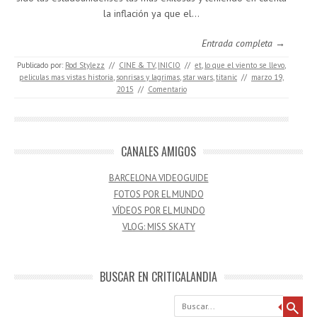
la inflación ya que el…
Entrada completa →
Publicado por:
Rod Stylezz
//
CINE & TV
,
INICIO
//
et
,
lo que el viento se llevo
,
peliculas mas vistas historia
,
sonrisas y lagrimas
,
star wars
,
titanic
//
marzo 19,
2015
//
Comentario
CANALES AMIGOS
BARCELONA VIDEOGUIDE
FOTOS POR EL MUNDO
VÍDEOS POR EL MUNDO
VLOG: MISS SKATY
BUSCAR EN CRITICALANDIA
Buscar